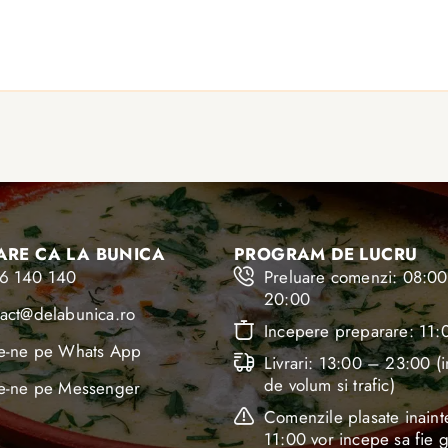
RE CA LA BUNICA
PROGRAM DE LUCRU
6 140 140
Preluare comenzi: 08:0
20:00
tact@delabunica.ro
Incepere preparare: 11:
ie-ne pe Whats App
Livrari: 13:00 – 23:00 (i
de volum si trafic)
ie-ne pe Messenger
Comenzile plasate inaint
11:00 vor incepe sa fie g