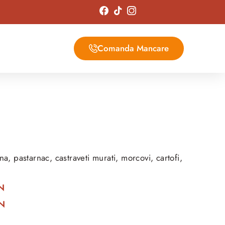
Comanda Mancare
na, pastarnac, castraveti murati, morcovi, cartofi,
ON
ON