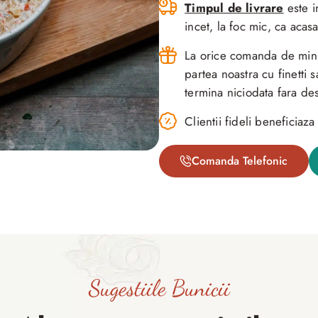
Timpul de livrare
este i
incet, la foc mic, ca acasa
La orice comanda de minim
partea noastra cu finetti
termina niciodata fara des
Clientii fideli beneficia
Comanda Telefonic
Sugestiile Bunicii