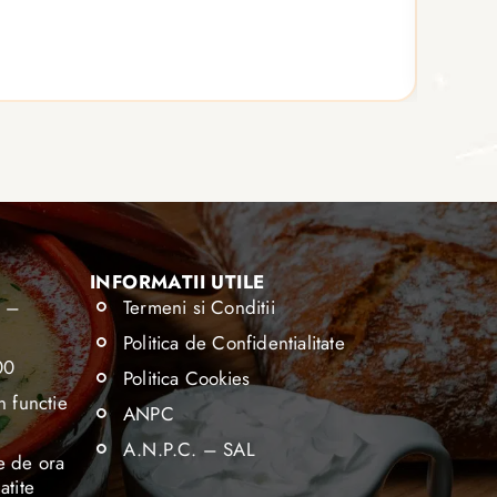
6 por
Vezi d
INFORMATII UTILE
0 –
Termeni si Conditii
Politica de Confidentialitate
00
Politica Cookies
n functie
ANPC
A.N.P.C. – SAL
e de ora
atite