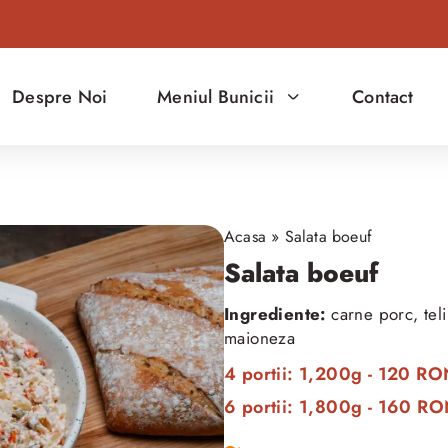
Despre Noi
Meniul Bunicii
Contact
Acasa
»
Salata boeuf
Salata boeuf
Ingrediente:
carne porc, teli
maioneza
4 portii: 1,200g - 120 R
6 portii: 1,800g - 160 R