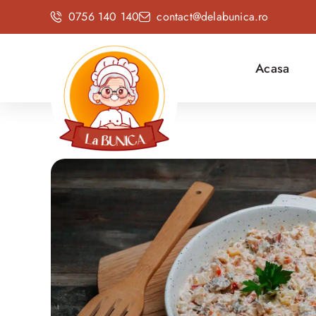
0756 140 140
contact@delabunica.ro
Acasa