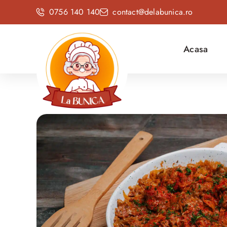
0756 140 140
contact@delabunica.ro
Acasa