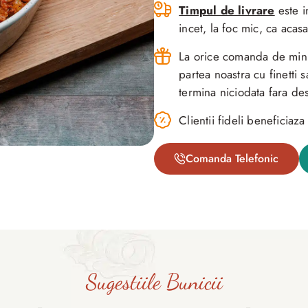
Timpul de livrare
este i
incet, la foc mic, ca acasa
La orice comanda de minim
partea noastra cu finetti
termina niciodata fara des
Clientii fideli beneficia
Comanda Telefonic
Sugestiile Bunicii