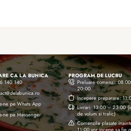
RE CA LA BUNICA
PROGRAM DE LUCRU
6 140 140
Preluare comenzi: 08:0
20:00
tact@delabunica.ro
Incepere preparare: 11:
ie-ne pe Whats App
Livrari: 13:00 – 23:00 (i
de volum si trafic)
ie-ne pe Messenger
Comenzile plasate inaint
11:00 vor incepe sa fie g