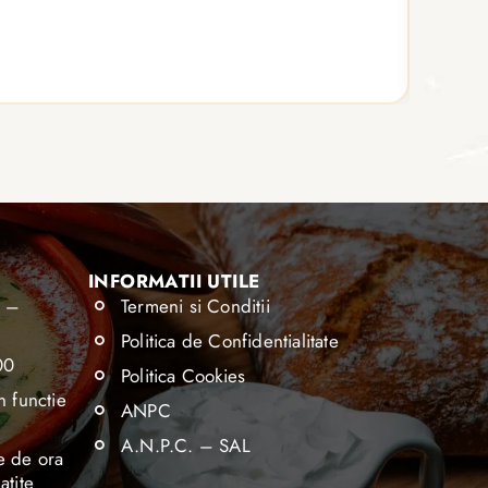
6 por
Vezi d
INFORMATII UTILE
0 –
Termeni si Conditii
Politica de Confidentialitate
00
Politica Cookies
n functie
ANPC
A.N.P.C. – SAL
e de ora
atite