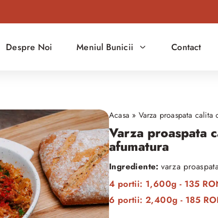
Despre Noi
Meniul Bunicii
Contact
Acasa
»
Varza proaspata calita
Varza proaspata c
afumatura
Ingrediente:
varza proaspata
4 portii: 1,600g - 135 R
6 portii: 2,400g - 185 R