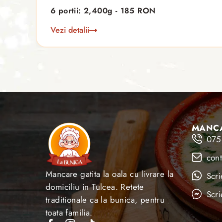
6 portii: 2,400g - 185 RON
Vezi detalii
MANCA
075
con
Mancare gatita la oala cu livrare la
Scr
domiciliu in Tulcea. Retete
Scr
traditionale ca la bunica, pentru
toata familia.