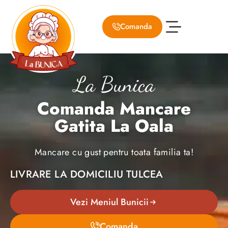
Comanda
Despre Noi
Meniul Bunicii
La Bunica
Comanda Mancare
Gatita La Oala
Mancare cu gust pentru toata familia ta!
LIVRARE LA DOMICILIU TULCEA
Vezi Meniul Bunicii
Comanda