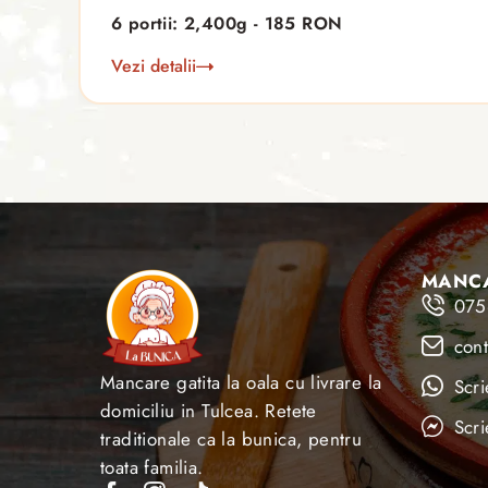
6 portii: 2,400g - 185 RON
Vezi detalii
MANCA
075
con
Mancare gatita la oala cu livrare la
Scr
domiciliu in Tulcea. Retete
Scr
traditionale ca la bunica, pentru
toata familia.