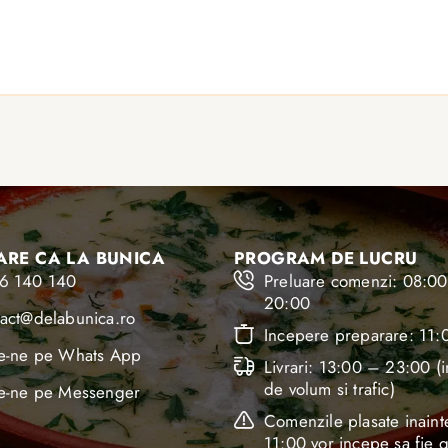
RE CA LA BUNICA
PROGRAM DE LUCRU
6 140 140
Preluare comenzi: 08:0
20:00
tact@delabunica.ro
Incepere preparare: 11:
ie-ne pe Whats App
Livrari: 13:00 – 23:00 (i
de volum si trafic)
ie-ne pe Messenger
Comenzile plasate inaint
11:00 vor incepe sa fie g