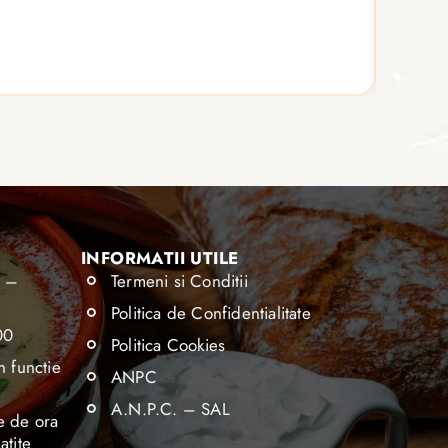
6 por
Vezi d
INFORMATII UTILE
0 –
Termeni si Conditii
Politica de Confidentialitate
00
Politica Cookies
n functie
ANPC
A.N.P.C. – SAL
e de ora
atite