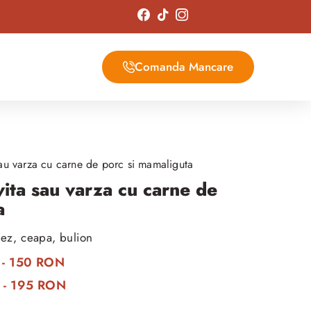
Comanda Mancare
sau varza cu carne de porc si mamaliguta
vita sau varza cu carne de
a
rez, ceapa, bulion
g - 150 RON
g - 195 RON