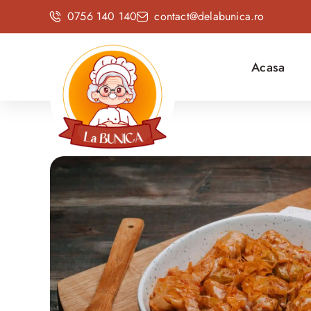
0756 140 140
contact@delabunica.ro
Acasa