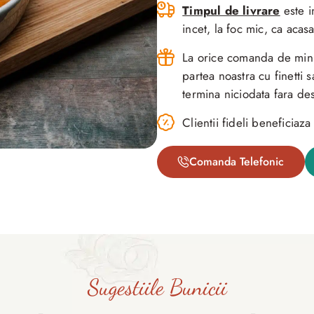
Timpul de livrare
este i
incet, la foc mic, ca acasa
La orice comanda de minim
partea noastra cu finetti
termina niciodata fara des
Clientii fideli beneficia
Comanda Telefonic
Sugestiile Bunicii