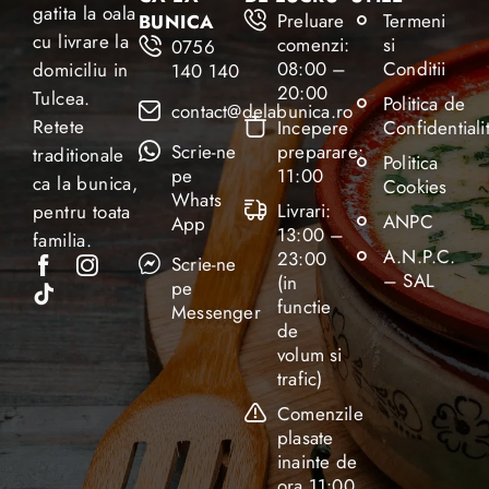
gatita la oala
Preluare
Termeni
BUNICA
cu livrare la
comenzi:
si
0756
08:00 –
Conditii
domiciliu in
140 140
20:00
Tulcea.
Politica de
contact@delabunica.ro
Retete
Incepere
Confidentiali
Scrie-ne
preparare:
traditionale
Politica
pe
11:00
ca la bunica,
Cookies
Whats
Livrari:
pentru toata
ANPC
App
13:00 –
familia.
A.N.P.C.
23:00
Scrie-ne
– SAL
(in
pe
functie
Messenger
de
volum si
trafic)
Comenzile
plasate
inainte de
ora 11:00