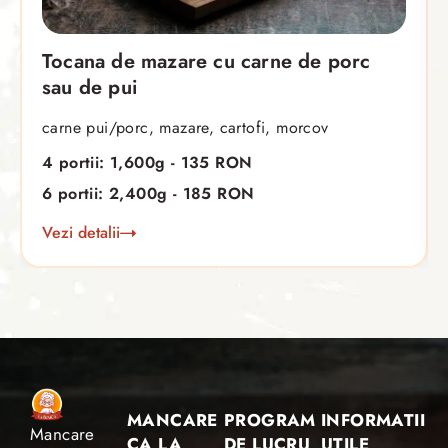
Tocana de mazare cu carne de porc
sau de pui
carne pui/porc, mazare, cartofi, morcov
4 portii: 1,600g - 135 RON
6 portii: 2,400g - 185 RON
Vezi detalii
MANCARE
PROGRAM
INFORMATII
Mancare
CA LA
DE LUCRU
UTILE