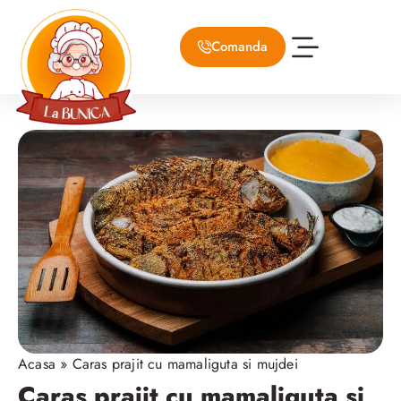
Comanda
Despre Noi
Meniul Bunicii
Acasa
»
Caras prajit cu mamaliguta si mujdei
Caras prajit cu mamaliguta si