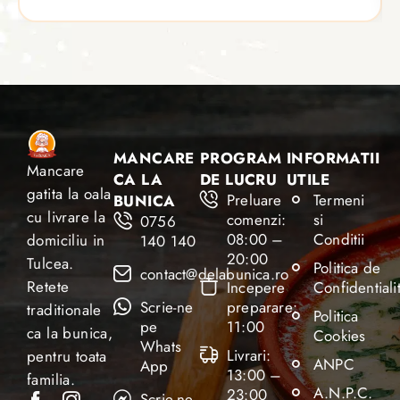
MANCARE
PROGRAM
INFORMATII
Mancare
CA LA
DE LUCRU
UTILE
gatita la oala
Preluare
Termeni
BUNICA
cu livrare la
comenzi:
si
0756
08:00 –
Conditii
domiciliu in
140 140
20:00
Tulcea.
Politica de
contact@delabunica.ro
Retete
Incepere
Confidentiali
Scrie-ne
preparare:
traditionale
Politica
pe
11:00
ca la bunica,
Cookies
Whats
Livrari:
pentru toata
ANPC
App
13:00 –
familia.
A.N.P.C.
23:00
Scrie-ne